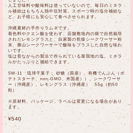
人工甘味料や酸味料は使っていないので、毎日のミネラ
ル補給はもちろん熱中症対策、スポーツ時の塩分補給な
ど、お子様にも安心して食べさせられます。
沖縄素材の手作りラムネです。
着色料やクエン酸を使わず、店舗敷地内の畑で自然栽培
されたレモングラスと、自家製の乾燥シークワーサー粉
末、勝山シークワーサーで酸味をプラスした自然な味わ
いです。
塩は昔ながらの製法で作られている屋我地の塩。ミネラ
ルがたっぷりと補給できます。
SW-11 琉球干菓子： 砂糖（国産）、有機でんぷん（ポ
テトスターチ、non-GMO、米国産））、シークワーサ
ー（沖縄産）、レモングラス（沖縄産） 55g（約50
粒）
※原材料、パッケージ、ラベルは変更になる場合があり
ます。
¥540