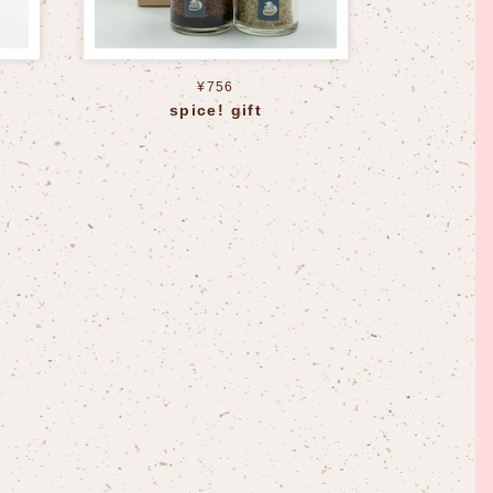
¥756
spice! gift