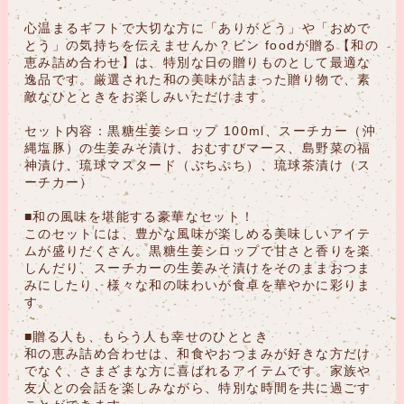
心温まるギフトで大切な方に「ありがとう」や「おめで
とう」の気持ちを伝えませんか？ビン foodが贈る【和の
恵み詰め合わせ】は、特別な日の贈りものとして最適な
逸品です。厳選された和の美味が詰まった贈り物で、素
敵なひとときをお楽しみいただけます。
セット内容：黒糖生姜シロップ 100ml、スーチカー（沖
縄塩豚）の生姜みそ漬け、おむすびマース、島野菜の福
神漬け、琉球マスタード（ぷちぷち）、琉球茶漬け（ス
ーチカー）
■和の風味を堪能する豪華なセット！
このセットには、豊かな風味が楽しめる美味しいアイテ
ムが盛りだくさん。黒糖生姜シロップで甘さと香りを楽
しんだり、スーチカーの生姜みそ漬けをそのままおつま
みにしたり、様々な和の味わいが食卓を華やかに彩りま
す。
■贈る人も、もらう人も幸せのひととき
和の恵み詰め合わせは、和食やおつまみが好きな方だけ
でなく、さまざまな方に喜ばれるアイテムです。家族や
友人との会話を楽しみながら、特別な時間を共に過ごす