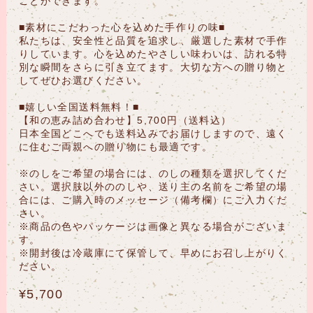
ことができます。
■素材にこだわった心を込めた手作りの味■
私たちは、安全性と品質を追求し、厳選した素材で手作
りしています。心を込めたやさしい味わいは、訪れる特
別な瞬間をさらに引き立てます。大切な方への贈り物と
してぜひお選びください。
■嬉しい全国送料無料！■
【和の恵み詰め合わせ】5,700円（送料込）
日本全国どこへでも送料込みでお届けしますので、遠く
に住むご両親への贈り物にも最適です。
※のしをご希望の場合には、のしの種類を選択してくだ
さい。選択肢以外ののしや、送り主の名前をご希望の場
合には、ご購入時のメッセージ（備考欄）にご入力くだ
さい。
※商品の色やパッケージは画像と異なる場合がございま
す。
※開封後は冷蔵庫にて保管して、早めにお召し上がりく
ださい。
¥5,700