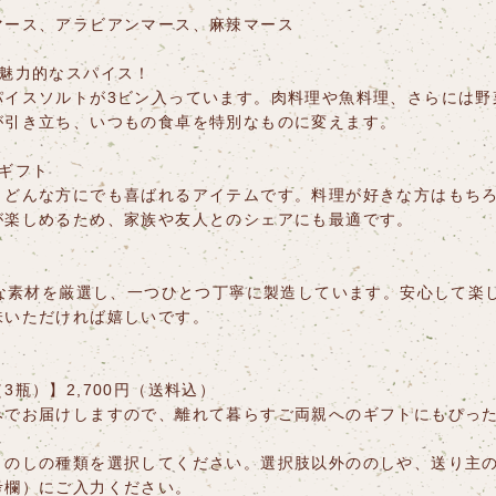
マース、アラビアンマース、麻辣マース
る魅力的なスパイス！
パイスソルトが3ビン入っています。肉料理や魚料理、さらには野
が引き立ち、いつもの食卓を特別なものに変えます。
ギフト
、どんな方にでも喜ばれるアイテムです。料理が好きな方はもち
が楽しめるため、家族や友人とのシェアにも最適です。
質な素材を厳選し、一つひとつ丁寧に製造しています。安心して楽
味いただければ嬉しいです。
瓶）】2,700円（送料込）
みでお届けしますので、離れて暮らすご両親へのギフトにもぴっ
、のしの種類を選択してください。選択肢以外ののしや、送り主
考欄）にご入力ください。