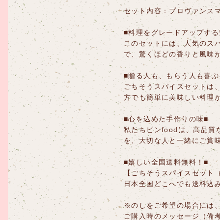
セット内容：プロヴァンス
■料理をグレードアップす
このセットには、人気のス
で、驚くほどの香りと風味
■贈る人も、もらう人も喜ぶ
ごちそうスパイスセットは
方でも簡単に美味しい料理
■心を込めた手作りの味■
私たちビンfoodは、高品
を、大切な人と一緒にご賞
■嬉しい全国送料無料！■
【ごちそうスパイスセット（3
日本全国どこへでも送料込
※のしをご希望の場合には
ご購入時のメッセージ（備